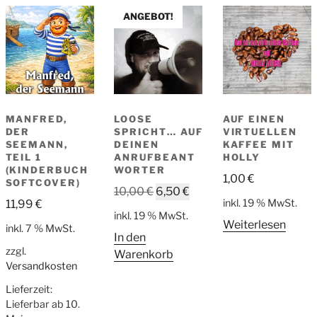
sortiert
ANGEBOT!
MANFRED,
LOOSE
AUF EINEN
DER
SPRICHT… AUF
VIRTUELLEN
SEEMANN,
DEINEN
KAFFEE MIT
TEIL 1
ANRUFBEANT
HOLLY
(KINDERBUCH
WORTER
1,00
€
SOFTCOVER)
Ursprünglicher
Aktueller
10,00
€
6,50
€
inkl. 19 % MwSt.
11,99
€
Preis
Preis
inkl. 19 % MwSt.
war:
ist:
Weiterlesen
inkl. 7 % MwSt.
In den
10,00 €
6,50 €.
zzgl.
Warenkorb
Versandkosten
Lieferzeit:
Lieferbar ab 10.