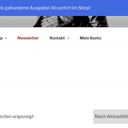
als gebundene Ausgabe! Ab sofort im Shop!
OSE
op
Newsletter
Kontakt
Mein Konto
Nach
werden angezeigt
Aktualität