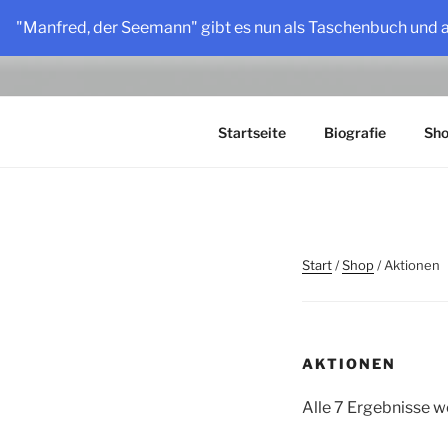
Zum
"Manfred, der Seemann" gibt es nun als Taschenbuch und 
Inhalt
HOLLY LO
springen
Vater, Sänger, Autor, Erzähler
Startseite
Biografie
Sh
Start
/
Shop
/ Aktionen
AKTIONEN
Alle 7 Ergebnisse 