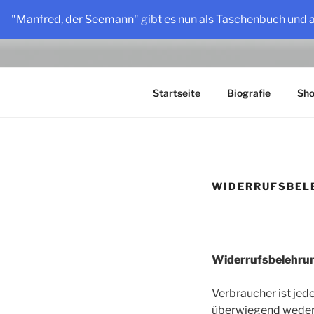
Zum
"Manfred, der Seemann" gibt es nun als Taschenbuch und 
Inhalt
HOLLY LO
springen
Vater, Sänger, Autor, Erzähler
Startseite
Biografie
Sh
WIDERRUFSBEL
Widerrufsbelehru
Verbraucher ist jed
überwiegend weder i