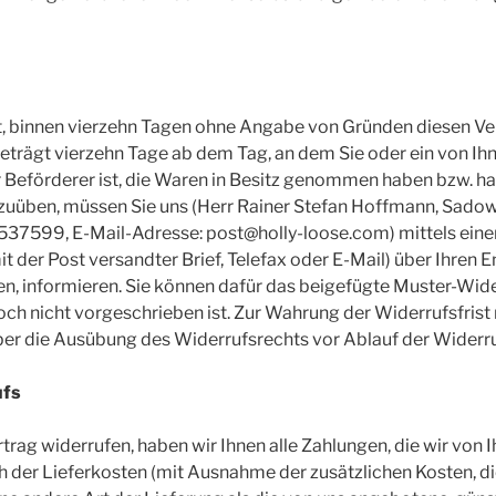
, binnen vierzehn Tagen ohne Angabe von Gründen diesen Ver
beträgt vierzehn Tage ab dem Tag, an dem Sie oder ein von I
er Beförderer ist, die Waren in Besitz genommen haben bzw. ha
zuüben, müssen Sie uns (Herr Rainer Stefan Hoffmann, Sadow
4537599, E-Mail-Adresse: post@holly-loose.com) mittels eine
mit der Post versandter Brief, Telefax oder E-Mail) über Ihren 
en, informieren. Sie können dafür das beigefügte Muster-Wid
ch nicht vorgeschrieben ist. Zur Wahrung der Widerrufsfrist r
über die Ausübung des Widerrufsrechts vor Ablauf der Widerru
ufs
trag widerrufen, haben wir Ihnen alle Zahlungen, die wir von 
ch der Lieferkosten (mit Ausnahme der zusätzlichen Kosten, di