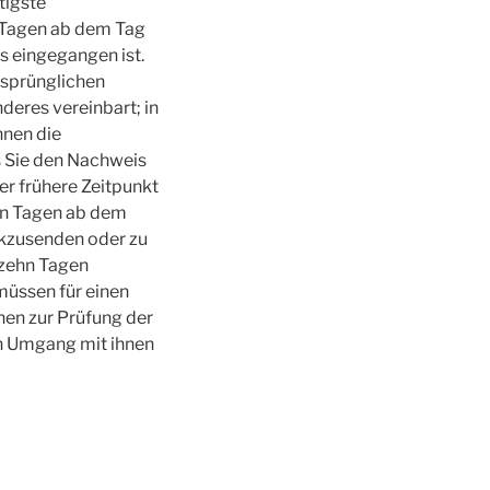
tigste
n Tagen ab dem Tag
s eingegangen ist.
rsprünglichen
deres vereinbart; in
nnen die
s Sie den Nachweis
er frühere Zeitpunkt
ehn Tagen ab dem
ckzusenden oder zu
erzehn Tagen
müssen für einen
nen zur Prüfung der
n Umgang mit ihnen