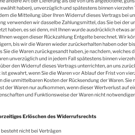
ine andere Art der Lieferung als die von uns angebotene, güns
gewählt haben), unverzüglich und spätestens binnen vierzeh
dem die Mitteilung über Ihren Widerruf dieses Vertrags bei un
ng verwenden wir dasselbe Zahlungsmittel, das Sie bei der u
tzt haben, es sei denn, mit Ihnen wurde ausdrücklich etwas an
 Ihnen wegen dieser Rückzahlung Entgelte berechnet. Wir kö
ern, bis wir die Waren wieder zurückerhalten haben oder bi
s Sie die Waren zurückgesandt haben, je nachdem, welches d
Waren unverzüglich und in jedem Fall spätestens binnen vierz
 über den Widerruf dieses Vertrags unterrichten, an uns zurü
t ist gewahrt, wenn Sie die Waren vor Ablauf der Frist von vi
n die unmittelbaren Kosten der Rücksendung der Waren. Sie 
st der Waren nur aufkommen, wenn dieser Wertverlust auf ei
genschaften und Funktionsweise der Waren nicht notwendige
orzeitiges Erlöschen des Widerrufsrechts
besteht nicht bei Verträgen