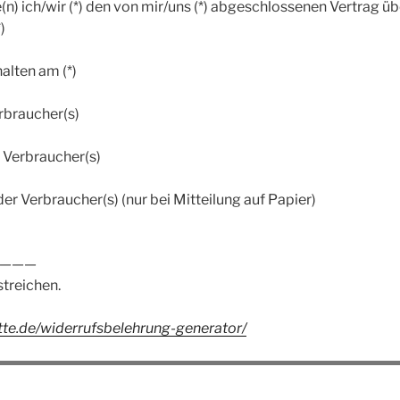
(n) ich/wir (*) den von mir/uns (*) abgeschlossenen Vertrag ü
)
halten am (*)
rbraucher(s)
r Verbraucher(s)
der Verbraucher(s) (nur bei Mitteilung auf Papier)
———
streichen.
te.de/widerrufsbelehrung-generator/