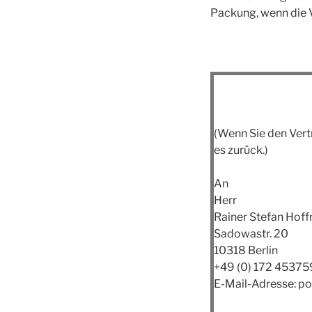
Packung, wenn die V
(Wenn Sie den Vertr
es zurück.)
An
Herr
Rainer Stefan Hof
Sadowastr. 20
10318 Berlin
+49 (0) 172 4537
E-Mail-Adresse: p