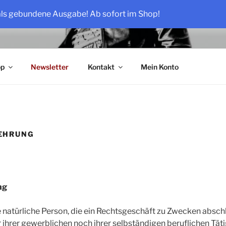
als gebundene Ausgabe! Ab sofort im Shop!
OSE
op
Newsletter
Kontakt
Mein Konto
EHRUNG
ng
e natürliche Person, die ein Rechtsgeschäft zu Zwecken abschl
hrer gewerblichen noch ihrer selbständigen beruflichen Tät