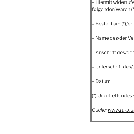
– Hiermit widerrufe
folgenden Waren (*
– Bestellt am (*)/er
– Name des/der Ve
– Anschrift des/de
– Unterschrift des/
– Datum
——————————
(*) Unzutreffendes 
Quelle:
www.ra-plut