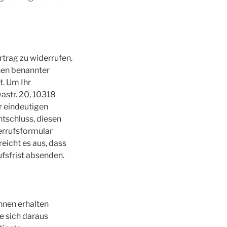
trag zu widerrufen.
hnen benannter
t. Um Ihr
astr. 20, 10318
r eindeutigen
Entschluss, diesen
errufsformular
eicht es aus, dass
fsfrist absenden.
Ihnen erhalten
e sich daraus