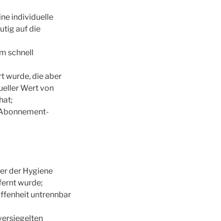
ine individuelle
tig auf die
um schnell
rt wurde, die aber
ueller Wert von
hat;
on Abonnement-
der der Hygiene
fernt wurde;
affenheit untrennbar
versiegelten