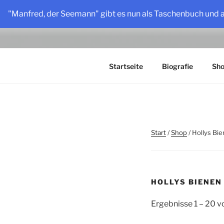
Zum
"Manfred, der Seemann" gibt es nun als Taschenbuch und 
Inhalt
HOLLY LO
springen
Vater, Sänger, Autor, Erzähler
Startseite
Biografie
Sh
Start
/
Shop
/ Hollys Bi
HOLLYS BIENEN
Ergebnisse 1 – 20 