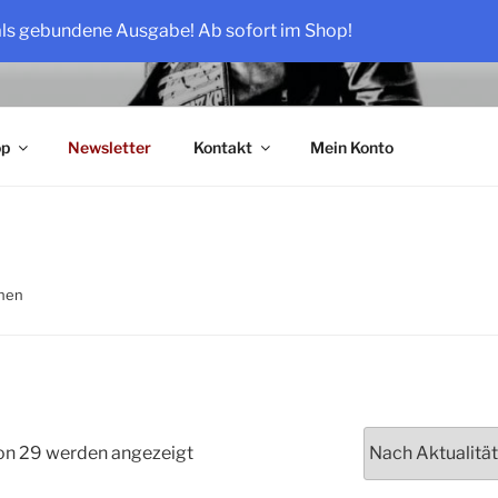
als gebundene Ausgabe! Ab sofort im Shop!
OSE
op
Newsletter
Kontakt
Mein Konto
enen
Nach
von 29 werden angezeigt
Aktualität