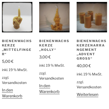
sortiert
BIENENWACHS
BIENENWACHS
BIENENWACHS
KERZE
KERZE
KERZENARRA
„MITTELFINGE
„HOLLY“
NGEMENT
R“
„ADVENT
3,00
€
GROSS“
5,00
€
inkl. 19 % MwSt.
40,00
€
inkl. 19 % MwSt.
zzgl.
inkl. 19 % MwSt.
zzgl.
Versandkosten
zzgl.
Versandkosten
In den
Versandkosten
In den
Warenkorb
Weiterlesen
Warenkorb